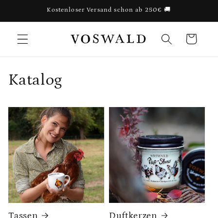
Direkt
Kostenloser Versand schon ab 250€ 🚚
zum
Inhalt
Warenkorb
Katalog
Tassen
Duftkerzen