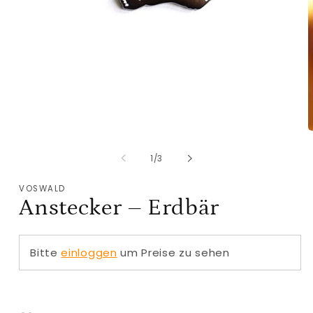
Medien
M
1
2
in
i
von
1
/
3
Modal
M
öffnen
ö
VOSWALD
Anstecker – Erdbär
Bitte
einloggen
um Preise zu sehen