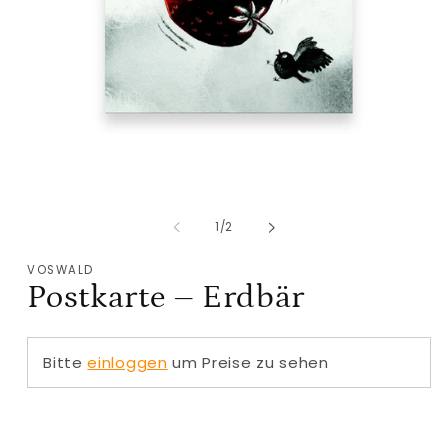
Medien
M
1
2
in
i
von
1
/
2
Modal
M
öffnen
ö
VOSWALD
Postkarte – Erdbär
Bitte
einloggen
um Preise zu sehen