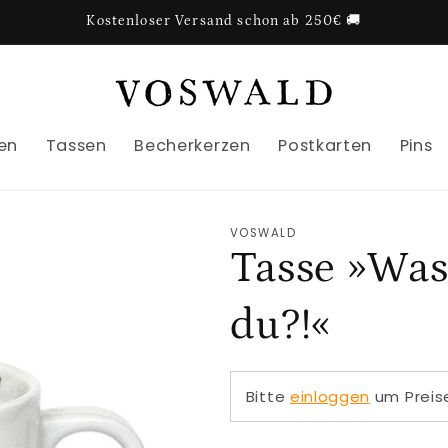
Kostenloser Versand schon ab 250€ 🚚
en
Tassen
Becherkerzen
Postkarten
Pins
VOSWALD
Tasse »Was
du?!«
Bitte
einloggen
um Preis